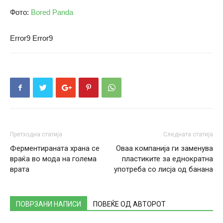
Фото:
Bored Panda
Error9
Error9
Претходна статија
Следната статија
Ферментираната храна се
Оваа компанија ги заменува
враќа во мода на голема
пластиките за еднократна
врата
употреба со лисја од банана
ПОВРЗАНИ НАПИСИ
ПОВЕЌЕ ОД АВТОРОТ