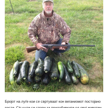
Бројот на луѓе кои се свртуваат кон веганизмот постојано
расте. Сѐ уште се спори за придобивките од овој животен