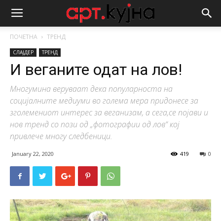
ПОЧЕТНА
ТРЕНД
СЛАЈДЕР
ТРЕНД
И веганите одат на лов!
Многумина веруваат дека популарноста на
социјалните медиуми во голема мера придонесе за
зголемениот интерес за веганизам, a сега,се појави и
нов тренд со пози од „фотографии од лов“ кој
привлече многу следбеници.
January 22, 2020
419
0