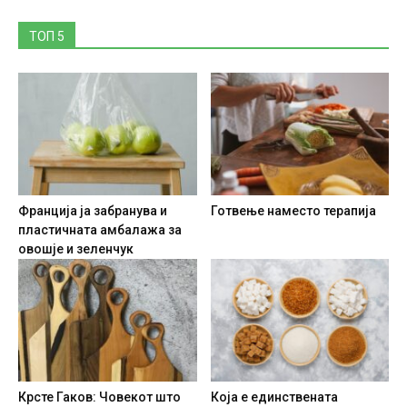
ТОП 5
Франција ја забранува и
Готвење наместо терапија
пластичната амбалажа за
овошје и зеленчук
Крсте Гаков: Човекот што
Која е единствената