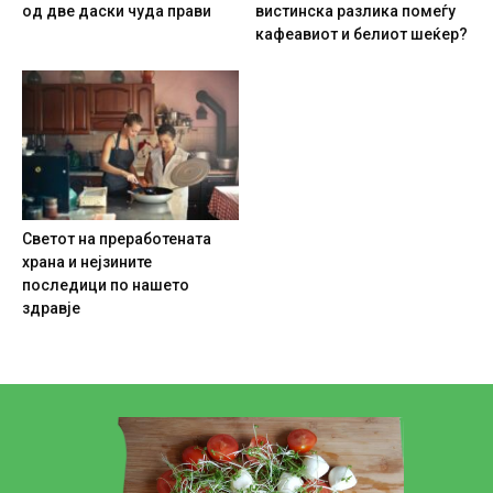
од две даски чуда прави
вистинска разлика помеѓу
кафеавиот и белиот шеќер?
Светот на преработената
храна и нејзините
последици по нашето
здравје