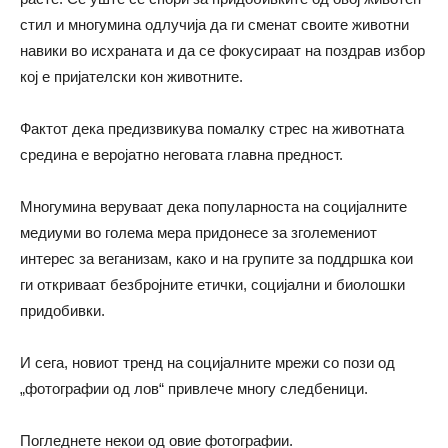
стил и многумина одлучија да ги сменат своите животни
навики во исхраната и да се фокусираат на поздрав избор
кој е пријателски кон животните.
Фактот дека предизвикува помалку стрес на животната
средина е веројатно неговата главна предност.
Многумина веруваат дека популарноста на социјалните
медиуми во голема мера придонесе за зголемениот
интерес за веганизам, како и на групите за поддршка кои
ги откриваат безбројните етички, социјални и биолошки
придобивки.
И сега, новиот тренд на социјалните мрежи со пози од
„фотографии од лов“ привлече многу следбеници.
Погледнете некои од овие фотографии.