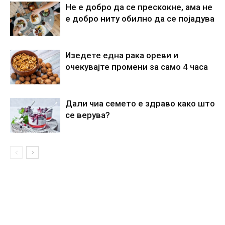
Не е добро да се прескокне, ама не
е добро ниту обилно да се појадува
Изедете една рака ореви и
очекувајте промени за само 4 часа
Дали чиа семето е здраво како што
се верува?