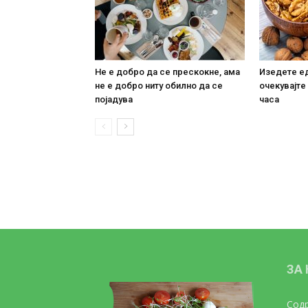
Не е добро да се прескокне, ама
Изедете ед
не е добро ниту обилно да се
очекувајте
појадува
часа
ЗА
Содр