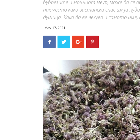
бубрезите и мочниот меур, може да се о
пак често како вистински спас им ја нуди
душица. Како да ве лекува и самото име, 
May 17, 2021