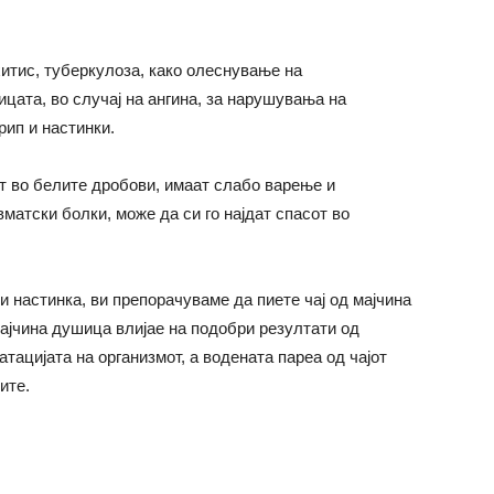
хитис, туберкулоза, како олеснување на
цата, во случај на ангина, за нарушувања на
рип и настинки.
ет во белите дробови, имаат слабо варење и
матски болки, може да си го најдат спасот во
и настинка, ви препорачуваме да пиете чај од мајчина
мајчина душица влијае на подобри резултати од
тацијата на организмот, а водената пареа од чајот
ите.