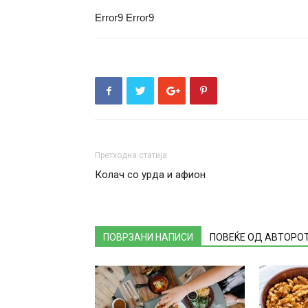
Error9
Error9
Претходна статија
Колач со урда и афион
ПОВРЗАНИ НАПИСИ
ПОВЕЌЕ ОД АВТОРО