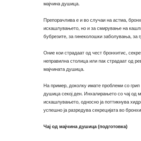
мајчина душица.
Препорачлива е и во случаи на астма, брон
искашлувањето, но и за смирување на кашли
бубрезите, за гинеколошки заболувања, за г
Оние кои страдаат од чест бронхитис, секр
неправилна столица или пак страдаат од рев
мајчината душица.
На пример, доколку имате проблеми со грип 
душица секој ден. Инхалирањето со чај од 
искашлувањето, односно ја поттикнува хидра
успешно ја разредува секрецијата во бронхи
Чај од мајчина душица (подготовка)