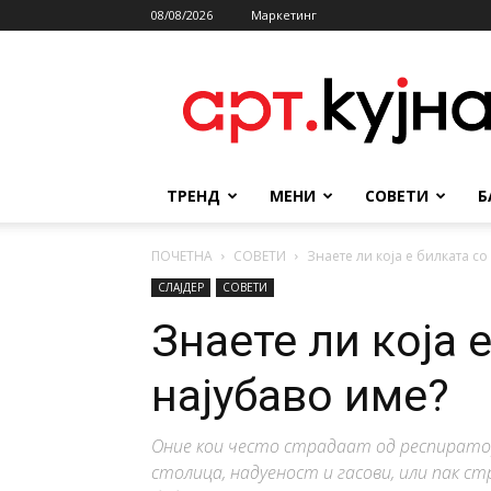
08/08/2026
Маркетинг
АРТКУЈНА
ТРЕНД
МЕНИ
СОВЕТИ
Б
ПОЧЕТНА
СОВЕТИ
Знаете ли која е билката со
СЛАЈДЕР
СОВЕТИ
Знаете ли која 
најубаво име?
Оние кои често страдаат од респирато
столица, надуеност и гасови, или пак с