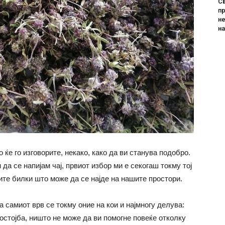
Св
пр
не
н
 ќе го изговорите, некако, како да ви станува подобро.
да се напијам чај, првиот избор ми е секогаш токму тој
тите билки што може да се најде на нашите простори.
а самиот врв се токму оние на кои и најмногу делува:
состојба, ништо не може да ви помогне повеќе отколку