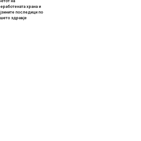
етот на
еработената храна и
јзините последици по
ашето здравје