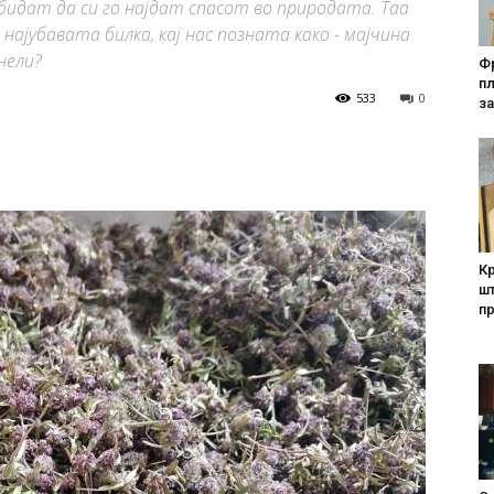
бидат да си го најдат спасот во природата. Таа
 најубавата билка, кај нас позната како - мајчина
нели?
Фр
п
533
0
за
Кр
шт
п