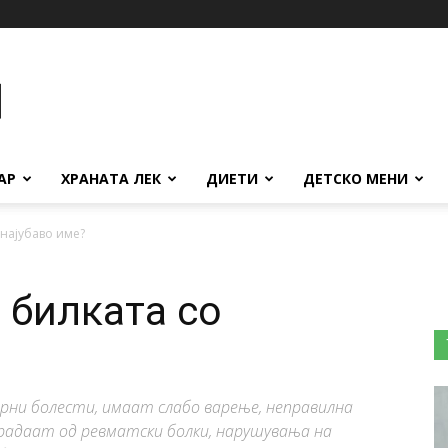
АР
ХРАНАТА ЛЕК
ДИЕТИ
ДЕТСКО МЕНИ
 најубаво име?
е билката со
рни болести, имаат слабо варење, неправилна
традаат од ревматски болки, нарушувања на