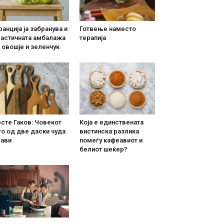
анција ја забранува и
Готвење наместо
ластичната амбалажа
терапија
 овошје и зеленчук
сте Гаков: Човекот
Која е единствената
о од две даски чуда
вистинска разлика
рави
помеѓу кафеавиот и
белиот шеќер?