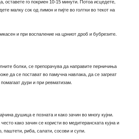
а, оставете го покриен 10-15 минути. Потоа исцедете,
ете малку сок од лимон и пијте во голтки во текот на
фикасен и при воспаление на црниот дроб и бубрезите.
лните болки, се препорачува да направите перничиња
же да се постават во памучна навлака, да се загреат
е помагаат дури и при ревматизам.
јчина душица е позната и како зачин во многу кујни.
 често како зачин се користи во медитеранската кујна и
, паштети, риба, салати, сосови и супи.