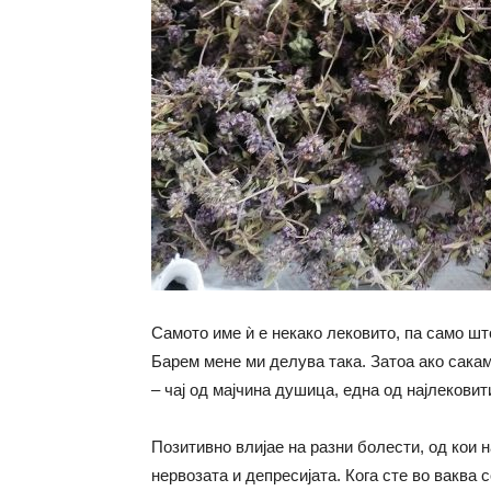
Самото име ѝ е некако лековито, па само што
Барем мене ми делува така. Затоа ако сакам 
– чај од мајчина душица, една од најлекови
Позитивно влијае на разни болести, од кои н
нервозата и депресијата. Кога сте во ваква 