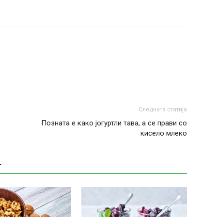
Следната статија
Позната е како јогуртли тава, а се прави со
кисело млеко
Т