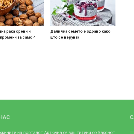
на рака ореви и
Дали чиа семето е здраво како
 промени за само 4
што се верува?
 НАС
С
жините на порталот Арткујна се заштитени со Законот