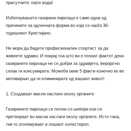
присутните: пијте вода!
Избегнувањето газирани пијалаци е само една од
причините за одличната форма во која се наоѓа 36-
годишниот Кристијано.
Не мора да бидете професионален спортист за да
живеете здраво. И покрај тоа што ви е познат фактот дека
газираните пијалаци не се добри за здравјето, веројатно
сепак ги консумирате. Можеби овие 5 факти конечно ќе ве
мотивираат да ги елиминирате од вашиот живот!
1. Создаваат масни наслаги околу органите
Газираните пијалаци се полни со шеќери
кои се
претвораат во масни наслаги околу органите. Исто така,
тие го зголемуваат и лошиот холестерол.