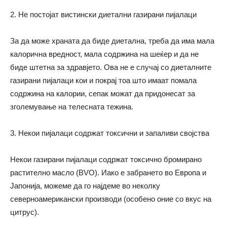
2. Не постојат вистински диетални газирани пијалаци
За да може храната да биде диетална, треба да има мала
калорична вредност, мала содржина на шеќер и да не
биде штетна за здравјето. Ова не е случај со диеталните
газирани пијалаци кои и покрај тоа што имаат помала
содржина на калории, сепак можат да придонесат за
зголемување на телесната тежина.
3. Некои пијалаци содржат токсични и запаливи својства
Некои газирани пијалаци содржат токсично бромирано
растително масло (BVO). Иако е забрането во Европа и
Јапонија, можеме да го најдеме во неколку
северноамерикански производи (особено оние со вкус на
цитрус).