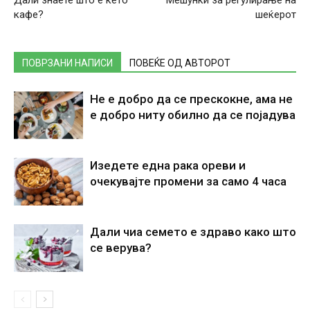
кафе?
шеќерот
ПОВРЗАНИ НАПИСИ
ПОВЕЌЕ ОД АВТОРОТ
Не е добро да се прескокне, ама не
е добро ниту обилно да се појадува
Изедете една рака ореви и
очекувајте промени за само 4 часа
Дали чиа семето е здраво како што
се верува?