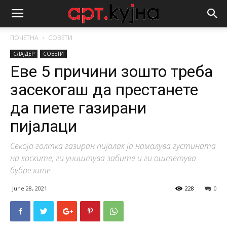
ПОЧЕТНА
СОВЕТИ
СЛАЈДЕР
СОВЕТИ
Еве 5 причини зошто треба
засекогаш да престанете
да пиете газирани
пијалаци
Секоја голтка газиран пијалак ја намалува густината
на коските, ги уништува забите и ги оштетува
бубрезите.
June 28, 2021
228
0