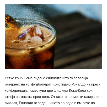
Ретко кој ги нема видено снимките што го запалија
интернет, на кој фудбалерот Кристијано Роналдо на
прес-
конференција
поместува две шишиња
Кока-Кола
кои
стоеја на масата пред него. Откако го премести газираниот
пијалак, Роналдо го зеде шишето со вода и им рече на