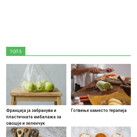
ТОП 5
Франција ја забранува и
Готвење наместо терапија
пластичната амбалажа за
овошје и зеленчук