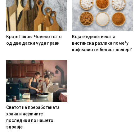
Крсте Гаков: Човекот што
Која е единствената
од две даски чуда прави
вистинска разлика помеѓу
кафеавиот и белиот шеќер?
Светот на преработената
храна и нејзините
последици по нашето
здравје