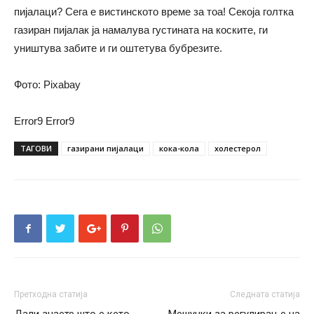
пијалаци? Сега е вистинското време за тоа! Секоја голтка
газиран пијалак ја намалува густината на коските, ги
уништува забите и ги оштетува бубрезите.
Фото: Pixabay
Error9
Error9
ТАГОВИ
газирани пијалаци
кока-кола
холестерол
Претходна статија
Следната статија
Дали знаете што е кето
Мешунки за регулирање на