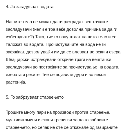
4. Ја загадуваат водата
Нашите тела не можат да ги разградат вештачките
засладувачи (нели е тоа веќе доволна причина за да ги
избегнувате?) Така, тие го напуштаат нашето тело и се
таложат во водата. Прочистувачите на вода не ги
зафаќаат, дозволувајќи им да се влеваат во реки и езера.
Швајцарски истражувачи откриле траги на вештачки
засладувачи во постројките за прочистување на водата,
езерата и реките. Тие се појавиле дури и во некои
растенија.
5. Го забрзуваат стареењето
Трошите многу пари на производи против стареење,
мултивитамини и скапи тренинзи за да го забавите
стареењето, но сепак не сте се откажале од газираните