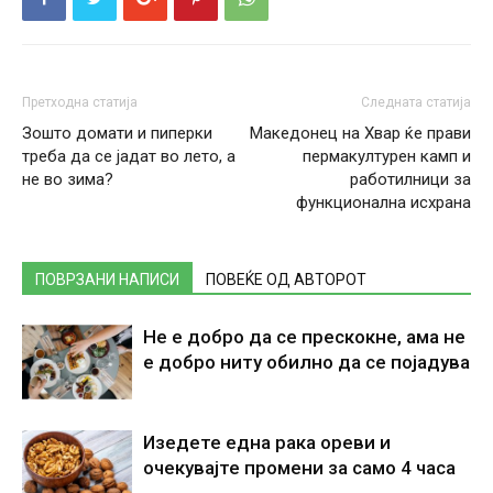
Претходна статија
Следната статија
Зошто домати и пиперки
Македонец на Хвар ќе прави
треба да се јадат во лето, а
пермакултурен камп и
не во зима?
работилници за
функционална исхрана
ПОВРЗАНИ НАПИСИ
ПОВЕЌЕ ОД АВТОРОТ
Не е добро да се прескокне, ама не
е добро ниту обилно да се појадува
Изедете една рака ореви и
очекувајте промени за само 4 часа