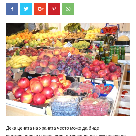
Дека цената на храната често може да биде
застрашувачка и понекогаш е тешко да се држи чекор со