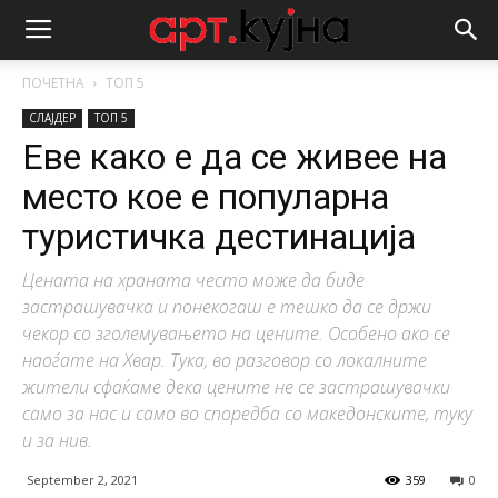
ПОЧЕТНА
ТОП 5
СЛАЈДЕР
ТОП 5
Еве како е да се живее на
место кое е популарна
туристичка дестинација
Цената на храната често може да биде
застрашувачка и понекогаш е тешко да се држи
чекор со зголемувањето на цените. Особено ако се
наоѓате на Хвар. Тука, во разговор со локалните
жители сфаќаме дека цените не се застрашувачки
само за нас и само во споредба со македонските, туку
и за нив.
September 2, 2021
359
0