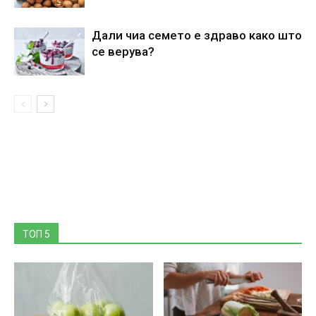
Дали чиа семето е здраво како што
се верува?
ТОП 5