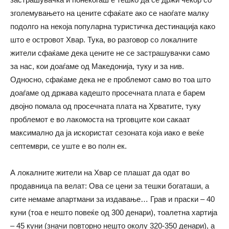
зголемувањето на цените сфаќате ако се наоѓате малку
подолго на некоја популарна туристичка дестинација како
што е островот Хвар. Тука, во разговор со локалните
жители сфаќаме дека цените не се застрашувачки само
за нас, кои доаѓаме од Македонија, туку и за нив.
Односно, сфаќаме дека не е проблемот само во тоа што
доаѓаме од држава кадешто просечната плата е барем
двојно помала од просечната плата на Хрватите, туку
проблемот е во лакомоста на трговците кои сакаат
максимално да ја искористат сезоната која иако е веќе
септември, се уште е во полн ек.
А локалните жители на Хвар се плашат да одат во
продавница па велат: Ова се цени за тешки богаташи, а
сите немаме апартмани за издавање… Грав и праски – 40
куни (тоа е нешто повеќе од 300 денари), тоалетна хартија
– 45 куни (значи повторно нешто околу 320-350 денари), а