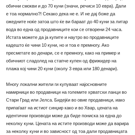
обични смокви и до 70 куни (значи, речиси 10 евра). Дали
е тоа нормално?! Секако дека не е. И не дај боже да
ожедните ноќе затоа што ќе ви бараат до 40 куни за литар
вода во една од продавниците кои се отворени 24 часа.
Истата можете да ја купите и наутро во продавниците
кадешто ќе чини 10 куни, но и тоа е премногу. Ако
пресметате во денари, се е премногу, како на пример и
обичниот сладолед на стапче купен од фрижидер на
плажа кој чини 20 куни (околу 3 евра или 180 денари).
Многу локални жители ги купуваат најосновните
намирници во продавници на големите хрватски ланци во
Стари Град или Јелса. Бидејќи во овие продавници, иако
припаѓаат на истиот синџир како и во Хвар, цената на
идентични производи може да биде пониска за една до
неколку куни. Цената на истите производи може да варира
за неколку куни и во зависност од тоа дали продавницата