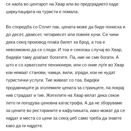
се наоѓа во центарот на Хвар или во предградието каде
циркулацијата на туристи е помала.
Во споредба со Сплит пак, цената може да биде пониска и
до десет, дваесет, четириесет или повеќе куни. Се чини
дека секој производ плаќа билет за брод, а тоа е
невозможно да се следи. И тоа е секогаш случај во Хвар,
бидејќи таму доаѓаат богатите. Па, ние не сме богати. А
што е со хрватските пензионери, или со оние луѓе во Хвар
кои немаат станови, чамци, вили, згради, кои не нудат
туристички услуги. Тие живеат со тоа, бидејќи
продавниците ја зголемиле цената за странците, па покрај
нив страдаат и тие. Жителите на Хвар велат дека секое
лето ги погодува ценовна катастрофа. А да не зборуваме
за цените во рестораните и кафулињата, иако можат да се
најдат и места со цени за секој џеб само треба да знаете
како да ги најдете.