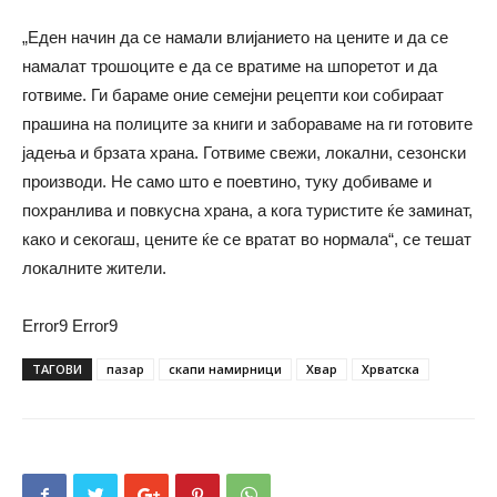
„Еден начин да се намали влијанието на цените и да се
намалат трошоците е да се вратиме на шпоретот и да
готвиме. Ги бараме оние семејни рецепти кои собираат
прашина на полиците за книги и забораваме на ги готовите
јадења и брзата храна. Готвиме свежи, локални, сезонски
производи. Не само што е поевтино, туку добиваме и
похранлива и повкусна храна, а кога туристите ќе заминат,
како и секогаш, цените ќе се вратат во нормала“, се тешат
локалните жители.
Error9
Error9
ТАГОВИ
пазар
скапи намирници
Хвар
Хрватска