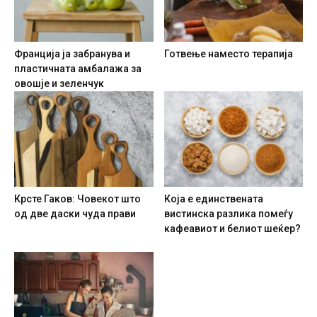
Франција ја забранува и
Готвење наместо терапија
пластичната амбалажа за
овошје и зеленчук
Крсте Гаков: Човекот што
Која е единствената
од две даски чуда прави
вистинска разлика помеѓу
кафеавиот и белиот шеќер?