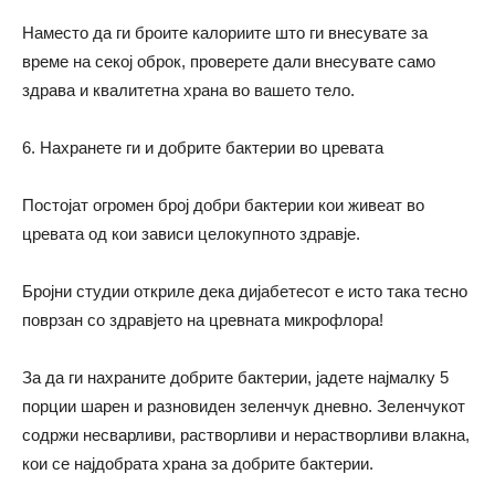
Наместо да ги броите калориите што ги внесувате за
време на секој оброк, проверете дали внесувате само
здрава и квалитетна храна во вашето тело.
6. Нахранете ги и добрите бактерии во цревата
Постојат огромен број добри бактерии кои живеат во
цревата од кои зависи целокупното здравје.
Бројни студии откриле дека дијабетесот е исто така тесно
поврзан со здравјето на цревната микрофлора!
За да ги нахраните добрите бактерии, јадете најмалку 5
порции шарен и разновиден зеленчук дневно. Зеленчукот
содржи несварливи, растворливи и нерастворливи влакна,
кои се
најдобрата храна за добрите бактерии.