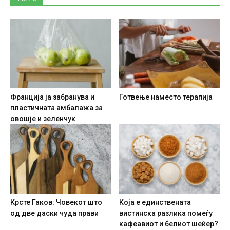
Франција ја забранува и
Готвење наместо терапија
пластичната амбалажа за
овошје и зеленчук
Крсте Гаков: Човекот што
Која е единствената
од две даски чуда прави
вистинска разлика помеѓу
кафеавиот и белиот шеќер?