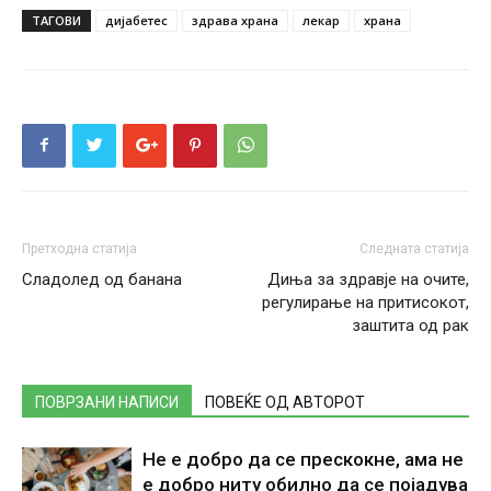
ТАГОВИ
дијабетес
здрава храна
лекар
храна
Претходна статија
Следната статија
Сладолед од банана
Диња за здравје на очите,
регулирање на притисокот,
заштита од рак
ПОВРЗАНИ НАПИСИ
ПОВЕЌЕ ОД АВТОРОТ
Не е добро да се прескокне, ама не
е добро ниту обилно да се појадува