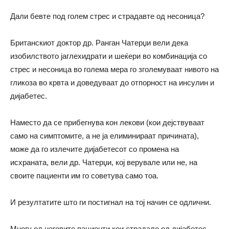
Дали бевте под голем стрес и страдавте од несоница?
Британскиот доктор
др.
Ранган Чатерџи вели дека
изобилството јаглехидрати и шеќери во комбинација со
стрес и несоница во голема мера го зголемуваат нивото на
гликоза во крвта и доведуваат до отпорност на инсулин и
дијабетес.
Наместо да се прибегнува кон лекови (кои дејствуваат
само на симптомите, а не ја елиминираат причината),
може да го излечите дијабетесот со промена на
исхраната, вели
др.
Чатерџи, кој верувале или не, на
своите пациенти им го советува само тоа.
И резултатите што ги постигнал на тој начин се одлични.
Многу од неговите пациенти кои страдале од дијабетес