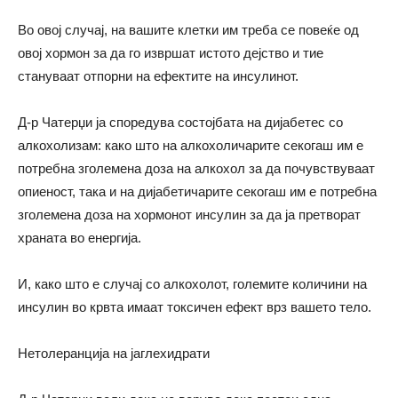
Во овој случај, на вашите клетки им треба се повеќе од
овој хормон за да го извршат истото дејство и тие
стануваат отпорни на ефектите на инсулинот.
Д-р Чатерџи ја споредува состојбата на дијабетес со
алкохолизам:
како
што на алкохоличарите секогаш им е
потребна зголемена доза на алкохол за да почувствуваат
опиеност, така и на дијабетичарите секогаш им е потребна
зголемена доза на хормонот инсулин за да ја претворат
храната во енергија.
И,
како
што е случај со алкохолот, големите количини на
инсулин во крвта имаат токсичен ефект врз вашето тело.
Нетолеранција на јаглехидрати