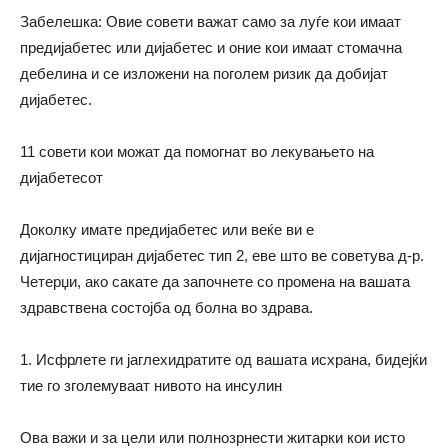
Забелешка: Овие совети важат само за луѓе кои имаат
предијабетес или дијабетес и оние кои имаат стомачна
дебелина и се изложени на поголем ризик да добијат
дијабетес.
11 совети кои можат да помогнат во лекувањето на
дијабетесот
Доколку имате предијабетес или веќе ви е
дијагностициран дијабетес тип 2, еве што ве советува
д-р
.
Четерџи, ако сакате да започнете со промена на вашата
здравствена состојба од болна во здрава.
1. Исфрлете ги јаглехидратите од вашата исхрана, бидејќи
тие го зголемуваат нивото на инсулин
Ова важи и за цели или полнозрнести житарки кои исто