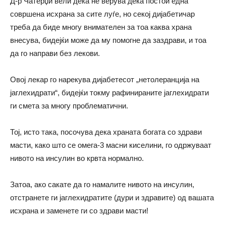
Д-р Чатерџи вели дека не верува дека постои една
совршена исхрана за сите луѓе, но секој дијабетичар
треба да биде многу внимателен за тоа каква храна
внесува, бидејќи може да му помогне да заздрави, и тоа
да го направи без лекови.
Овој лекар го нарекува дијабетесот „нетолеранција на
јаглехидрати“, бидејќи токму рафинираните јаглехидрати
ги смета за многу проблематични.
Тој, исто така, посочува дека храната богата со здрави
масти,
како
што се омега-3 масни киселини, го одржуваат
нивото на инсулин во крвта нормално.
Затоа, ако сакате да го намалите нивото на инсулин,
отстранете ги јаглехидратите (дури и здравите) од вашата
исхрана и заменете ги со здрави масти!