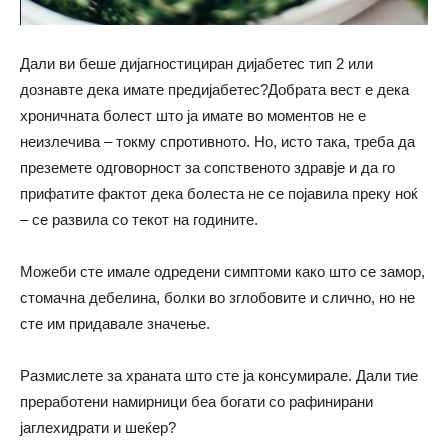
Дали ви беше дијагностициран дијабетес тип 2 или
дознавте дека имате предијабетес?Добрата вест е дека
хроничната болест што ја имате во моментов не е
неизлечива – токму спротивното. Но, исто така, треба да
преземете одговорност за сопственото здравје и да го
прифатите фактот дека болеста не се појавила преку ноќ
– се развила со текот на годините.
Можеби сте имале одредени симптоми
како
што се замор,
стомачна дебелина, болки во зглобовите и слично, но не
сте им придавале значење.
Размислете за храната што сте ја консумирале. Дали тие
преработени намирници беа богати со рафинирани
јаглехидрати и шеќер?