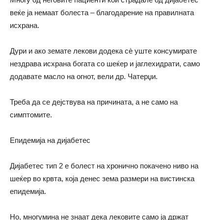
веќе ја немаат болеста – благодарение на правилната
исхрана.
Дури и ако земате лекови додека сè уште консумирате
нездрава исхрана богата со шеќер и јаглехидрати, само
додавате масло на огнот, вели
др.
Чатерџи.
Треба да се дејствува на причината, а не само на
симптомите.
Епидемија на дијабетес
Дијабетес тип 2 е болест на хронично покачено ниво на
шеќер во крвта, која денес зема размери на вистинска
епидемија.
Но, многумина не знаат дека лековите само ја држат