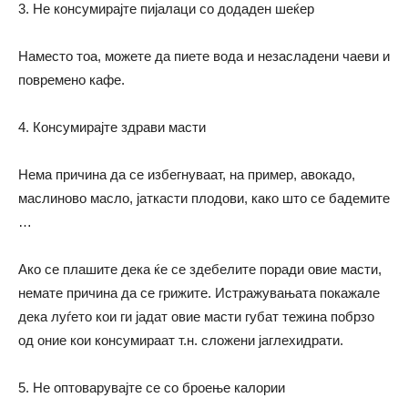
3. Не консумирајте пијалаци со додаден шеќер
Наместо тоа, можете да пиете вода и незасладени чаеви и
повремено кафе.
4. Консумирајте здрави масти
Нема причина да се избегнуваат, на пример, авокадо,
маслиново масло, јаткасти плодови,
како
што се бадемите
…
Ако се плашите дека ќе се здебелите поради овие масти,
немате причина да се грижите. Истражувањата покажале
дека луѓето кои ги јадат овие масти губат тежина побрзо
од оние кои консумираат
т.н.
сложени јаглехидрати.
5. Не оптоварувајте се со броење калории