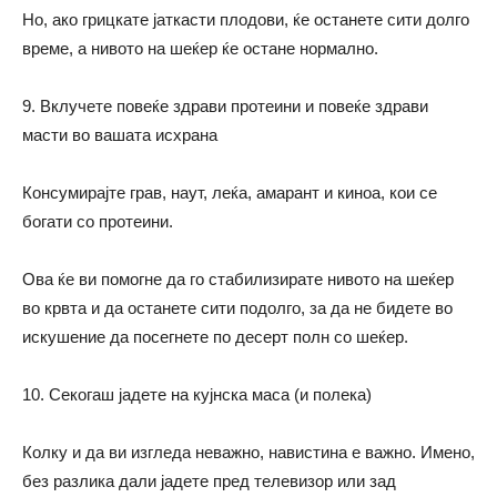
Но, ако грицкате јаткасти плодови, ќе останете сити долго
време, а нивото на шеќер ќе остане нормално.
9. Вклучете повеќе здрави протеини и повеќе здрави
масти во вашата исхрана
Консумирајте грав, наут, леќа, амарант и киноа,
кои се
богати со протеини.
Ова ќе ви помогне да го стабилизирате нивото на шеќер
во крвта и да останете сити подолго, за да не бидете во
искушение да посегнете по десерт полн со шеќер.
10. Секогаш јадете на кујнска маса (и полека)
Колку и да ви изгледа неважно, навистина е важно. Имено,
без разлика дали јадете пред телевизор или зад