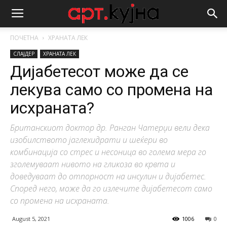
ПОЧЕТНА
ХРАНАТА ЛЕК
СЛАЈДЕР
ХРАНАТА ЛЕК
Дијабетесот може да се
лекува само со промена на
исхраната?
Британскиот доктор др. Ранган Чатерџи вели дека
изобилството јаглехидрати и шеќери во
комбинација со стрес и несоница во голема мера го
зголемуваат нивото на гликоза во крвта и
доведуваат до отпорност на инсулин и дијабетес.
Според него, може да го излечите дијабетесот само
со промена на исхраната.
August 5, 2021
1006
0