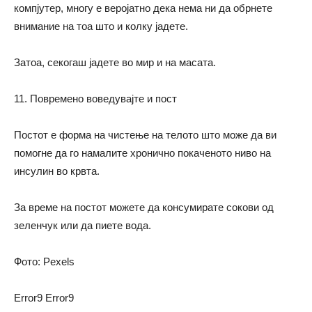
компјутер, многу е веројатно дека нема ни да обрнете
внимание на тоа што и колку јадете.
Затоа, секогаш јадете во мир и на масата.
11. Повремено воведувајте и пост
Постот е форма на чистење на телото што може да ви
помогне да го намалите хронично покаченото ниво на
инсулин во крвта.
За време на постот можете да консумирате сокови од
зеленчук или да пиете вода.
Фото: Pexels
Error9
Error9