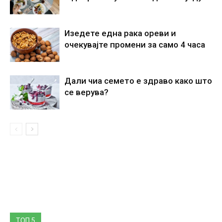
Изедете една рака ореви и
очекувајте промени за само 4 часа
Дали чиа семето е здраво како што
се верува?
ТОП 5