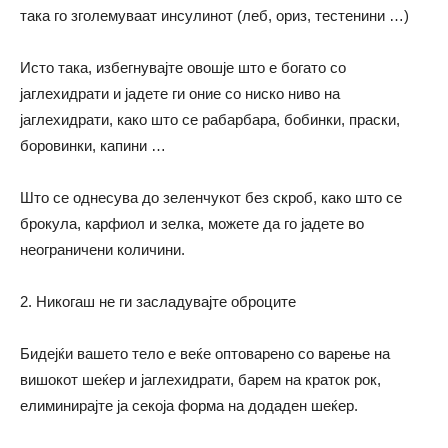
така го зголемуваат инсулинот (леб, ориз, тестенини …)
Исто така, избегнувајте овошје што е богато со
јаглехидрати и јадете ги оние со ниско ниво на
јаглехидрати,
како
што се рабарбара, бобинки, праски,
боровинки, капини …
Што се однесува до зеленчукот без скроб,
како
што се
брокула, карфиол и зелка, можете да го јадете во
неограничени количини.
2. Никогаш не ги засладувајте оброците
Бидејќи вашето тело е веќе оптоварено со варење на
вишокот шеќер и јаглехидрати, барем на краток рок,
елиминирајте ја секоја форма на додаден шеќер.