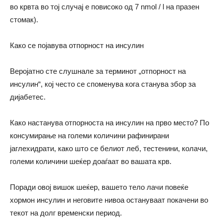
во крвта во тој случај е повисоко од 7 nmol / l на празен
стомак).
Како се појавува отпорност на инсулин
Веројатно сте слушнале за терминот „отпорност на
инсулин“, кој често се споменува кога станува збор за
дијабетес.
Како настанува отпорноста на инсулин на прво место? По
консумирање на големи количини рафинирани
јаглехидрати,
како
што се белиот леб, тестенини, колачи,
големи количини шеќер доаѓаат во вашата крв.
Поради овој вишок шеќер, вашето тело лачи повеќе
хормон инсулин и неговите нивоа остануваат покачени во
текот на долг временски период.