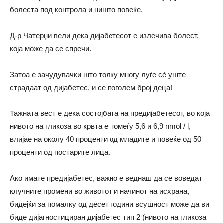
болеста под контрола и ништо повеќе.
Д-р Чатерџи вели дека дијабетесот е излечива болест,
која може да се спречи.
Затоа е зачудувачки што толку многу луѓе сè уште
страдаат од дијабетес, и се поголем број деца!
Тажната вест е дека состојбата на предијабетесот, во која
нивото на гликоза во крвта е помеѓу 5,6 и 6,9 nmol / l,
влијае на околу 40 проценти од младите и повеќе од 50
проценти од постарите лица.
Ако имате предијабетес, важно е веднаш да се воведат
клучните промени во животот и начинот на исхрана,
бидејќи за помалку од десет години всушност може да ви
биде дијагностициран дијабетес тип 2 (нивото на гликоза