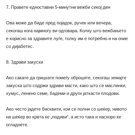
7. Правете едноставни 5-минутни вежби секој ден
Ова може да биде пред појадок, ручек или вечера,
секогаш кога најмногу ви одговара. Колку што вежбањето
е корисно за здравите луѓе, толку им е потребно и на оние
со дијабетес.
8. Здрави закуски
Ако сакате да грицкате помеѓу оброците, секогаш земајте
закуска што содржи здрави масти,
како
што се маслинки,
хумус, ленено семе, бадеми и други јаткасти плодови.
Ако често јадете бисквити,
кои се
полни со шеќер, нивото
на шеќер во крвта ќе „подиви“, а исто така и наскоро ќе
огладнете.