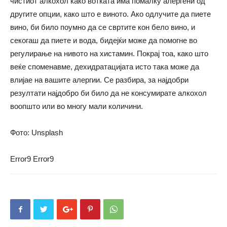
чистиот алкохол
како
вотката има помалку алергени од
другите опции,
како
што е виното. Ако одлучите да пиете
вино, би било поумно да се свртите кон бело вино, и
секогаш да пиете и вода, бидејќи може да помогне во
регулирање на нивото на хистамин. Покрај тоа,
како
што
веќе споменавме, дехидратацијата исто така може да
влијае на вашите алергии. Се разбира, за најдобри
резултати најдобро би било да не консумирате алкохол
воопшто или во многу мали количини.
Фото: Unsplash
Error9
Error9