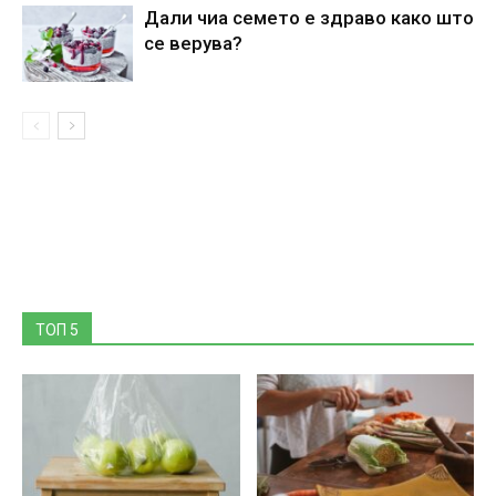
Дали чиа семето е здраво како што
се верува?
ТОП 5