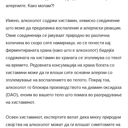
алергиите. Како молам?!
Имено, алкохолот содржи хистамин, хемиско соединение
што може да предизвика воспаление и алергиски реакции.
Овие соединенија се јавуваат природно во различна
количина во скоро сите намирници, но се почести кај
ферментираната храна (
како
што е алкохолот) бидејќи
содржината на хистамин во храната се зголемува со текот
на времето. Редовната консумација на храна богата со
хистамини може да ги влоши сите основни алергии со
зголемување на воспалението во телото. Покрај тоа,
алкохолот го блокира производството на диамин оксидаза
(DAO), ензим во вашето тело што помага во разградување
на хистаминот.
Освен хистаминот, експертите велат дека многу природни
својства на алкохолот можат да ги влошат симптомите на