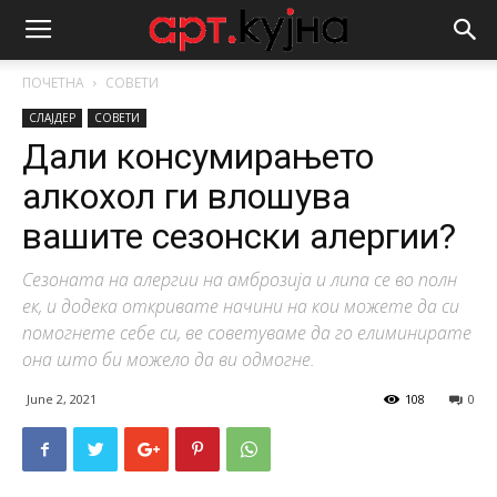
ПОЧЕТНА
СОВЕТИ
СЛАЈДЕР
СОВЕТИ
Дали консумирањето
алкохол ги влошува
вашите сезонски алергии?
Сезоната на алергии на амброзија и липа се во полн
ек, и додека откривате начини на кои можете да си
помогнете себе си, ве советуваме да го елиминирате
она што би можело да ви одмогне.
June 2, 2021
108
0