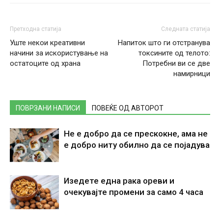
Претходна статија
Следната статија
Уште некои креативни
Напиток што ги отстранува
начини за искористување на
токсините од телото:
остатоците од храна
Потребни ви се две
намирници
ПОВРЗАНИ НАПИСИ
ПОВЕЌЕ ОД АВТОРОТ
Не е добро да се прескокне, ама не
е добро ниту обилно да се појадува
Изедете една рака ореви и
очекувајте промени за само 4 часа