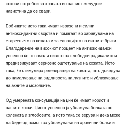
сокови потребни за храната во вашиот желудник
навистина да се свари.
Бобинките исто така имаат изразени и силни
антиоксидантни својства и помагаат во забавување на
стареењето на кожата и за санацијата на ситните брчки.
Благодарение на високиот процент на антиоксиданси,
успешно ќе го намали нивото на слободни радикали кои
предизвикуваат сериозно оштетување на кожата. Исто
така, ќе стимулира регенерација на кожата, што доведува
до намалување на видливоста на лузните и ублажување
на акните и мозолките.
Од умерената консумација на џин ќе имаат корист и
вашите коски. Џинот успешно ја ублажува болката во
колената и зглобовите, а исто така се верува и дека може
да биде од помош за ублажување на хронични болки и