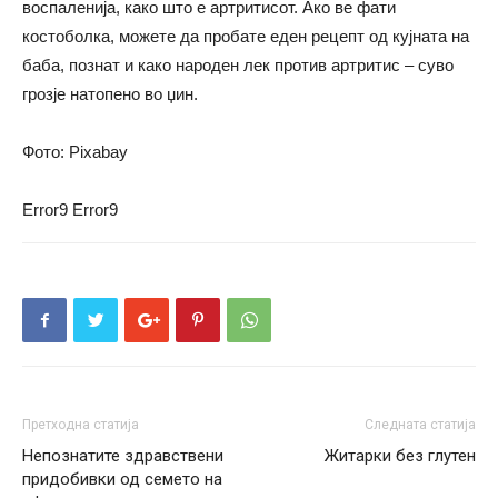
воспаленија, како што е артритисот. Ако ве фати
костоболка, можете да пробате еден рецепт од кујната на
баба, познат и како народен лек против артритис – суво
грозје натопено во џин.
Фото: Pixabay
Error9
Error9
Претходна статија
Следната статија
Непознатите здравствени
Житарки без глутен
придобивки од семето на