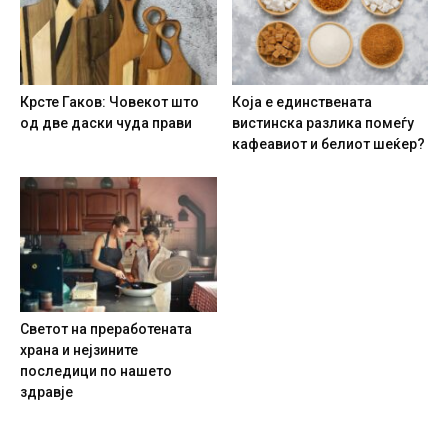
Крсте Гаков: Човекот што
Која е единствената
од две даски чуда прави
вистинска разлика помеѓу
кафеавиот и белиот шеќер?
Светот на преработената
храна и нејзините
последици по нашето
здравје