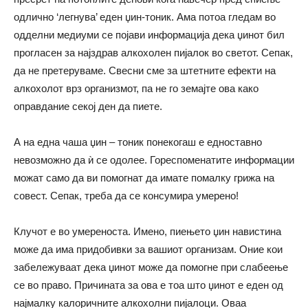
одлично ‘легнува’ еден џин-тоник. Ама потоа гледам во
одделни медиуми се појави информација дека џинот бил
прогласен за најздрав алкохолен пијалок во светот. Сепак,
да не претеруваме. Свесни сме за штетните ефекти на
алкохолот врз организмот, па не го земајте ова како
оправдание секој ден да пиете.
А на една чаша џин – тоник понекогаш е едноставно
невозможно да ѝ се одолее. Гореспоменатите информации
можат само да ви помогнат да имате помалку грижа на
совест. Сепак, треба да се консумира умерено!
Клучот е во умереноста. Имено, пиењето џин навистина
може да има придобивки за вашиот организам. Оние кои
забележуваат дека џинот може да помогне при слабеење
се во право. Причината за ова е тоа што џинот е еден од
најмалку калоричните алкохолни пијалоци. Оваа