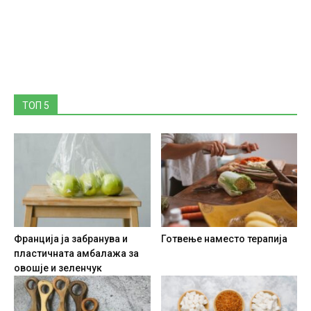
ТОП 5
Франција ја забранува и
Готвење наместо терапија
пластичната амбалажа за
овошје и зеленчук