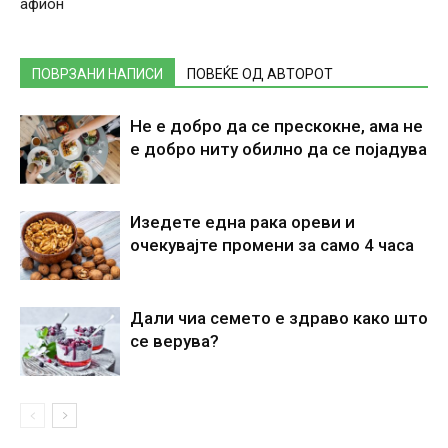
афион
ПОВРЗАНИ НАПИСИ
ПОВЕЌЕ ОД АВТОРОТ
Не е добро да се прескокне, ама не
е добро ниту обилно да се појадува
Изедете една рака ореви и
очекувајте промени за само 4 часа
Дали чиа семето е здраво како што
се верува?