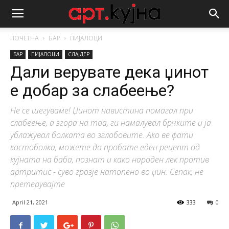
ПОЧЕТНА
БАР
ПИЈАЛОЦИ
БАР
ПИЈАЛОЦИ
СЛАЈДЕР
Дали верувате дека џинот
е добар за слабеење?
Не се шегуваме! Џинот навистина помагал при
слабеење, а згора на тоа, ги намалувал брчките и ја
ублажувал болката во зглобовите. Ако ве фати
костоболка, можете да пробате еден рецепт од
кујната на баба, познат и како народен лек против
артритис - суво грозје натопено во џин. Сепак, не
претерувајте
April 21, 2021
333
0