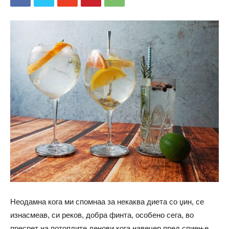
Неодамна кога ми спомнаа за некаква диета со џин, се
изнасмеав, си реков, добра финта, особено сега, во
пресрет на потоплите денови кога навечер пред спиење