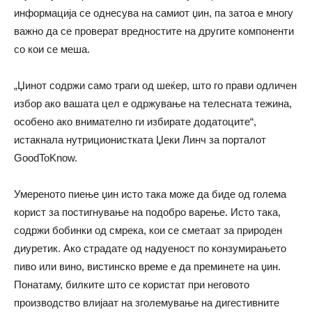
информација се однесува на самиот џин, па затоа е многу
важно да се проверат вредностите на другите компоненти
со кои се меша.
„Џинот содржи само траги од шеќер, што го прави одличен
избор ако вашата цел е одржување на телесната тежина,
особено ако внимателно ги избирате додатоците“,
истакнала нутриционистката Џеки Линч за порталот
GoodToKnow.
Умереното пиење џин исто така може да биде од голема
корист за постигнување на подобро варење. Исто така,
содржи бобинки од смрека, кои се сметаат за природен
диуретик. Ако страдате од надуеност по конзумирањето
пиво или вино, вистинско време е да преминете на џин.
Понатаму, билките што се користат при неговото
производство влијаат на зголемување на дигестивните