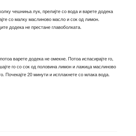
еколку чешниња лук, прелијте со вода и варете додека
шајте со малку маслиново масло и сок од лимон.
ците додека не престане главоболката.
потоа варете додека не омекне. Потоа испасирајте го,
шајте го со сок од половина лимон и лажица маслиново
о. Почекајте 20 минути и исплакнете со млака вода.