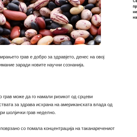
Св
пр
не
н
рањето грав е добро за здравјето, денес на овој
имание заради новите научни сознанија.
о грав може да го намали ризикот од срцеви
ствата за здрава исхрана на американската влада од
ри шолјички грав неделно.
 поврзано со помала концентрација на таканаречениот