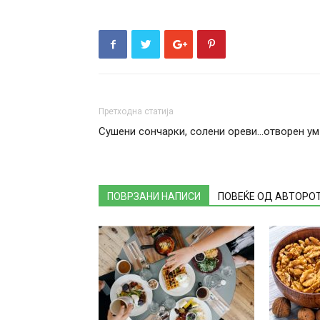
Претходна статија
Сушени сончарки, солени ореви…отворен ум
ПОВРЗАНИ НАПИСИ
ПОВЕЌЕ ОД АВТОРО