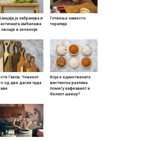
анција ја забранува и
Готвење наместо
ластичната амбалажа
терапија
 овошје и зеленчук
сте Гаков: Човекот
Која е единствената
о од две даски чуда
вистинска разлика
рави
помеѓу кафеавиот и
белиот шеќер?