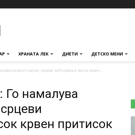
АР
ХРАНАТА ЛЕК
ДИЕТИ
ДЕТСКО МЕНИ
малува ризикот од рак, срцеви заболувања, висок крвен...
: Го намалува
 срцеви
сок крвен притисок