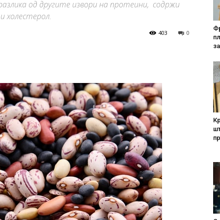
 разлика од другите извори на протеини, содржи
и холестерол.
Фр
403
0
п
за
Кр
шт
п