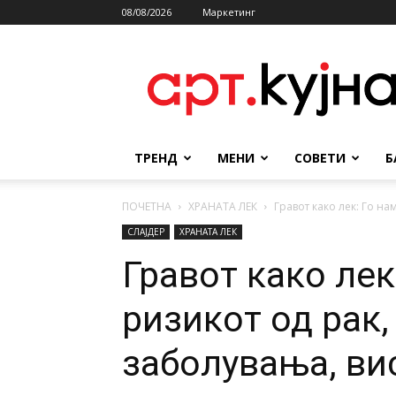
08/08/2026
Маркетинг
АРТКУЈНА
ТРЕНД
МЕНИ
СОВЕТИ
Б
ПОЧЕТНА
ХРАНАТА ЛЕК
Гравот како лек: Го на
СЛАЈДЕР
ХРАНАТА ЛЕК
Гравот како лек
ризикот од рак,
заболувања, ви