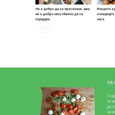
Не е добро да се прескокне, ама
Изедете ед
не е добро ниту обилно да се
очекувајте
појадува
часа
ЗА
Содр
за а
дело
цели