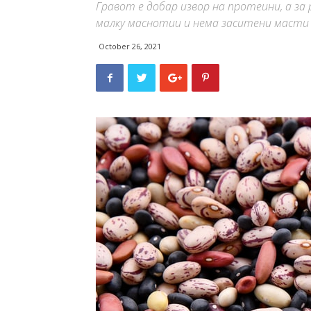
Гравот е добар извор на протеини, а за
малку маснотии и нема заситени масти 
October 26, 2021