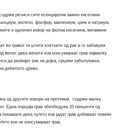
 содржи речиси сите есенцијални амино киселини.
 калциум, железо, фосфор, магнезиум, цинк и натриум.
мините е одличен извор на фолна киселина, витамини
т во гравот ги штити клетките од рак и го забавува
рд велат дека жените кои консумираат грав најмалку
си да развијат рак на дојка, срцеви заболувања,
 на дебелото црево.
лика од другите извори на протеини, содржи малку
ол. Една порција грав обезбедува 20 проценти од
 покажале дека луѓето кои јадат грав добиваат повеќе
ѓето кои не консумираат грав.