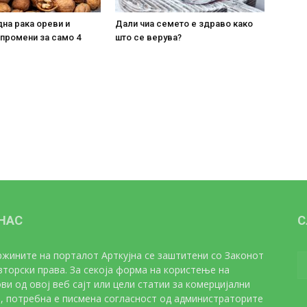
на рака ореви и
Дали чиа семето е здраво како
 промени за само 4
што се верува?
 НАС
С
жините на порталот Арткујна се заштитени со Законот
вторски права. За секоја форма на користење на
ви од овој веб сајт или цели статии за комерцијални
, потребна е писмена согласност од администраторите