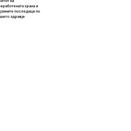
етот на
еработената храна и
јзините последици по
ашето здравје