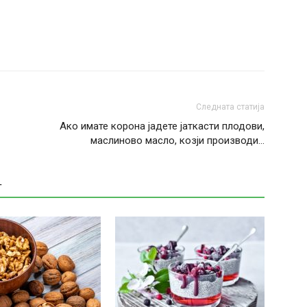
Следната статија
Ако имате корона јадете јаткасти плодови,
маслиново масло, козји производи…
Т