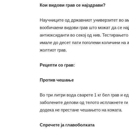
Кои видови грав се најздрави?
Научниците од државниот универзитет во а
вообичаени видови грав што можат да се нај
антиоксиданти во секој од нив. Тестирањето
имале до десет пати поголеми количини на 
жолтиот грав.
Рецепти со грав:
Против чешање
Во три литри вода сварете 1 кг бел грав и ед
заболените делови од телото исплакнете ги с
додека не престане чешањето на кожата.
Спречете ја главоболката