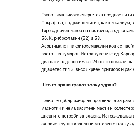
Гравот има висока енергетска вредност и ги
Покрај тоа, содржи лецитин, како и калиум,
Тој е одличен извор на протеини, а од вита
Б6, К, рибофлавин (Б2) и Б3.
Асортиманот на фитохемикалии кои се наоѓаа
растот на туморот. Истражувачите од Харва
два пати неделно имаат 24 отсто помали шан
дијабетес тип 2, висок крвен притисок и рак
Што го прави гравот толку здрав?
Гравот е добар извор на протеини, а за раз
маснотии и нема заситени масти и холестер
дневните потреби за влакна. Истражувањата
од овие клучни хранливи материи отколку лу