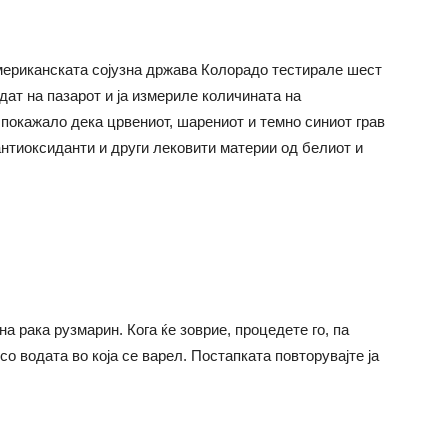
мериканската сојузна држава Колорадо тестирале шест
дат на пазарот и ја измериле количината на
 покажало дека црвениот, шарениот и темно синиот грав
антиоксиданти и други лековити материи од белиот и
на рака рузмарин. Кога ќе зоврие, процедете го, па
о водата во која се варел. Постапката повторувајте ја