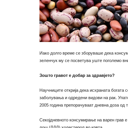
Иако долго време се зборуваше дека консуми
зеленчук му се посветува уште поголемо вн
Зошто гравот е добар за здравјето?
Научниците открија дека исхраната богата с
заболувања и одредени видови на рак. Упат
2005 година препорачуваат дневна доза од т
Секојдневното консумирање на варен грав е
лош (ЛДЛ) холестерол во крвта.