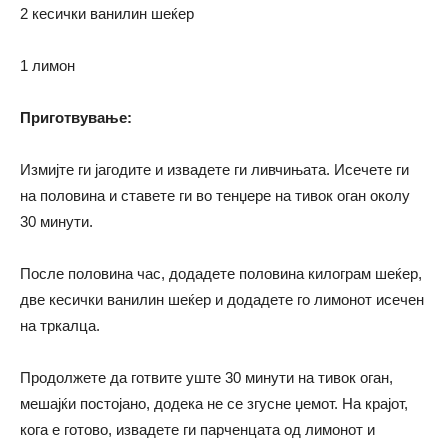
2 кесички ванилин шеќер
1 лимон
Приготвување:
Измијте ги јагодите и извадете ги ливчињата. Исечете ги
на половина и ставете ги во тенџере на тивок оган околу
30 минути.
После половина час, додадете половина килограм шеќер,
две кесички ванилин шеќер и додадете го лимонот исечен
на тркалца.
Продолжете да готвите уште 30 минути на тивок оган,
мешајќи постојано, додека не се згусне џемот. На крајот,
кога е готово, извадете ги парченцата од лимонот и