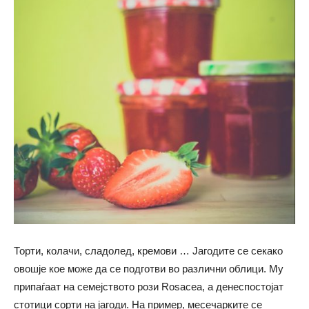
Торти, колачи, сладолед, кремови … Јагодите се секако
овошје кое може да се подготви во различни облици. Му
припаѓаат на семејството рози Rosacea, а денеспостојат
стотици сорти на јагоди. На пример, месечарките се