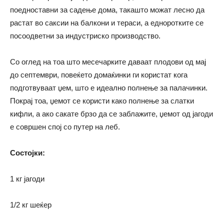
поедноставни за садење дома, такашто можат лесно да
растат во саксии на балкони и тераси, а едноротките се
посоодветни за индустриско производство.
Со оглед на тоа што месечарките даваат плодови од мај
до септември, повеќето домаќинки ги користат кога
подготвуваат џем, што е идеално полнење за палачинки.
Покрај тоа, џемот се користи како полнење за слатки
кифли, а ако сакате брзо да се заблажите, џемот од јагоди
е совршен спој со путер на леб.
Состојки:
1 кг јагоди
1/2 кг шеќер