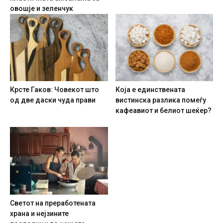
овошје и зеленчук
Крсте Гаков: Човекот што
Која е единствената
од две даски чуда прави
вистинска разлика помеѓу
кафеавиот и белиот шеќер?
Светот на преработената
храна и нејзините