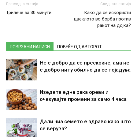
Претходна статија
Следната статија
Трилече за 30 минути
Како да се искористи
цвеклото во борба против
ракот на дојка?
ПОВРЗАНИ НАПИСИ
ПОВЕЌЕ ОД АВТОРОТ
Не е добро да се прескокне, ама не
е добро ниту обилно да се појадува
Изедете една рака ореви и
очекувајте промени за само 4 часа
Дали чиа семето е здраво како што
се верува?