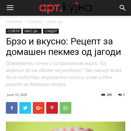
ПОЧЕТНА
СОВЕТИ
КАКО ДА...
СОВЕТИ
КАКО ДА...
СЛАЈДЕР
Брзо и вкусно: Рецепт за
домашен пекмез од јагоди
Освежувачки, сочни и со примамлив мирис. Кој
можеше да им одолее на јагодите? Ова овошје може
да се подготви на различни начини, а еве и еден
рецепт за домашен пекмез.
June 12, 2020
289
0